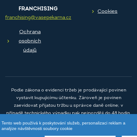
FRANCHISING
Cookies
franchising@vasepekarna.cz
Ochrana
osobních
údajů
Podle zákona o evidenci tržeb je prodávající povinen
vystavit kupujícímu účtenku. Zároveň je povinen
zaevidovat přijatou tržbu u správce daně online; v
případě technického výpadku pak nejpozději do 48 hodin.
Tento web používá k poskytování služeb, personalizaci reklam a
© 2026
Vaše pekárna a.s.
analýze návštěvnosti soubory cookie