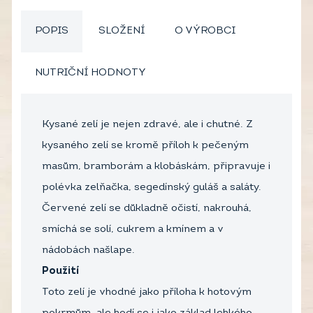
POPIS
SLOŽENÍ
O VÝROBCI
NUTRIČNÍ HODNOTY
Kysané zelí je nejen zdravé, ale i chutné. Z
kysaného zelí se kromě příloh k pečeným
masům, bramborám a klobáskám, připravuje i
polévka zelňačka, segedínský guláš a saláty.
Červené zelí se důkladně očistí, nakrouhá,
smíchá se solí, cukrem a kmínem a v
nádobách našlape.
Použití
Toto zelí je vhodné jako příloha k hotovým