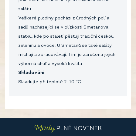
pokrmům, ale hodí se i jako základ lehkého
salátu.
Veškeré plodiny pochází z úrodných polí a
sadů nacházející se v blízkosti Smetanova
statku, kde po staletí pěstují tradiční českou
zeleninu a ovoce. U Smetanů se také saláty
míchají a zpracovávají. Tím je zaručena jejich
výborná chuť a vysoká kvalita.
Skladování
Skladujte při teplotě 2–10 °C.
Maily
PLNÉ NOVINEK