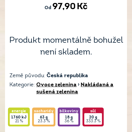
97,90
Kč
Od
Produkt momentálně bohužel
není skladem.
Země původu:
Česká republika
Kategorie:
Ovoce zelenina
›
Nakládaná a
sušená zelenina
energie
sacharidy
bílkoviny
sůl
1760
kJ
63
g
18
g
20
g
21 %
23.3 %
36 %
333.3 %