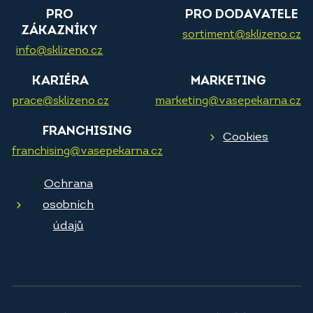
PRO
PRO DODAVATELE
ZÁKAZNÍKY
sortiment@sklizeno.cz
info@sklizeno.cz
KARIÉRA
MARKETING
prace@sklizeno.cz
marketing@vasepekarna.cz
FRANCHISING
Cookies
franchising@vasepekarna.cz
Ochrana
osobních
údajů