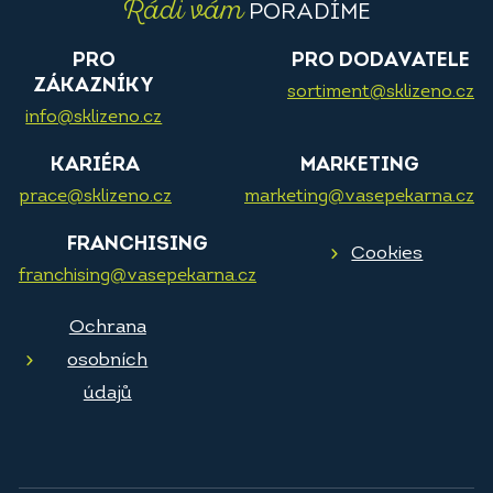
Rádi vám
PORADÍME
PRO
PRO DODAVATELE
ZÁKAZNÍKY
sortiment@sklizeno.cz
info@sklizeno.cz
KARIÉRA
MARKETING
prace@sklizeno.cz
marketing@vasepekarna.cz
FRANCHISING
Cookies
franchising@vasepekarna.cz
Ochrana
osobních
údajů