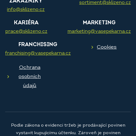
ZÁKAZNÍKY
sortiment@sklizeno.cz
info@sklizeno.cz
KARIÉRA
MARKETING
prace@sklizeno.cz
marketing@vasepekarna.cz
FRANCHISING
Cookies
franchising@vasepekarna.cz
Ochrana
osobních
údajů
Podle zákona o evidenci tržeb je prodávající povinen
vystavit kupujícímu účtenku. Zároveň je povinen