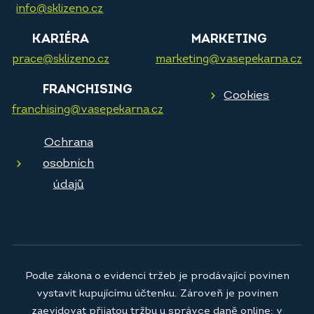
info@sklizeno.cz
KARIÉRA
MARKETING
prace@sklizeno.cz
marketing@vasepekarna.cz
FRANCHISING
Cookies
franchising@vasepekarna.cz
Ochrana
osobních
údajů
Podle zákona o evidenci tržeb je prodávající povinen
vystavit kupujícímu účtenku. Zároveň je povinen
zaevidovat přijatou tržbu u správce daně online; v