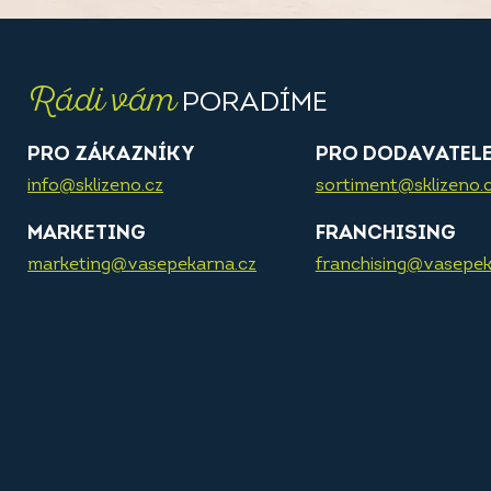
Rádi vám
PORADÍME
PRO ZÁKAZNÍKY
PRO DODAVATEL
info@sklizeno.cz
sortiment@sklizeno.
MARKETING
FRANCHISING
marketing@vasepekarna.cz
franchising@vasepek