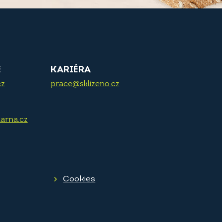
E
KARIÉRA
cz
prace@sklizeno.cz
arna.cz
Cookies