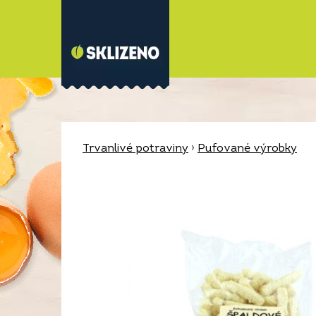
Trvanlivé potraviny
›
Pufované výrobky