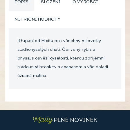
POPIS
SLOŽENÍ
O VÝROBCI
NUTRIČNÍ HODNOTY
Křupání od Mixitu pro všechny milovníky
sladkokyselých chutí. Červený rybíz a
physalis osvěží kyselostí, kterou zpříjemní
slaďounká broskev s ananasem a vše doladí
úžsaná malina.
Maily
PLNÉ NOVINEK