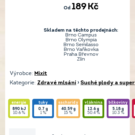
189
Kč
Od
Skladem na těchto prodejnách:
Brno Campus
Brno Olympia
Brno Semilasso
Brno Vaňkovka
Praha Břevnov
Zlín
Výrobce:
Mixit
Kategorie:
Zdravé mlsání
›
Suché plody a supe
energie
tuky
sacharidy
vláknina
bílkoviny
890
kJ
0.7
g
40.59
g
12.6
g
5.18
g
10.6 %
1 %
15 %
50.4 %
10.3 %