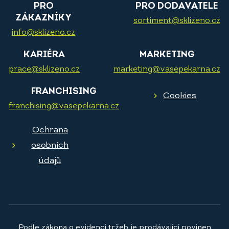
PRO
PRO DODAVATELE
ZÁKAZNÍKY
sortiment@sklizeno.cz
info@sklizeno.cz
KARIÉRA
MARKETING
prace@sklizeno.cz
marketing@vasepekarna.cz
FRANCHISING
Cookies
franchising@vasepekarna.cz
Ochrana
osobních
údajů
Podle zákona o evidenci tržeb je prodávající povinen