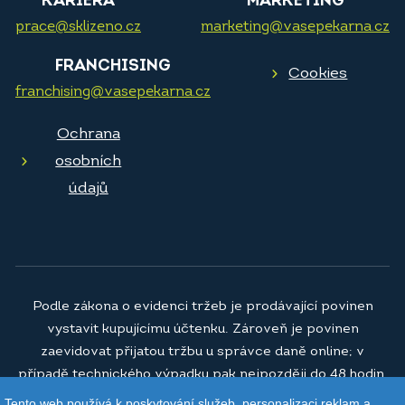
KARIÉRA
MARKETING
prace@sklizeno.cz
marketing@vasepekarna.cz
FRANCHISING
Cookies
franchising@vasepekarna.cz
Ochrana
osobních
údajů
Podle zákona o evidenci tržeb je prodávající povinen
vystavit kupujícímu účtenku. Zároveň je povinen
zaevidovat přijatou tržbu u správce daně online; v
případě technického výpadku pak nejpozději do 48 hodin.
Tento web používá k poskytování služeb, personalizaci reklam a
© 2026
Vaše pekárna a.s.