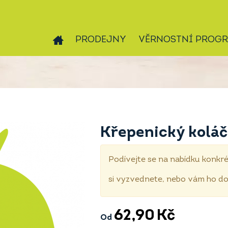
PRODEJNY
VĚRNOSTNÍ PROG
Křepenický koláč
Podívejte se na nabídku konkré
si vyzvednete, nebo vám ho 
62,90
Kč
Od