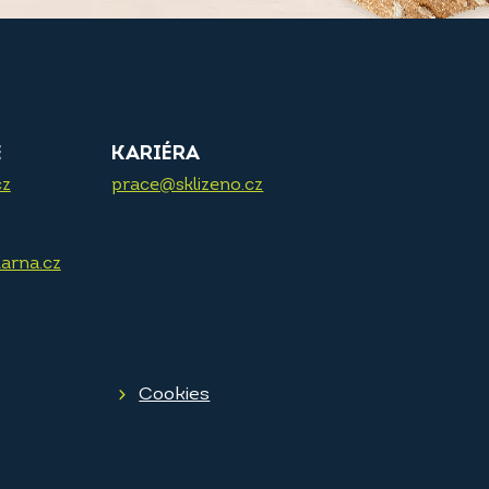
E
KARIÉRA
cz
prace@sklizeno.cz
arna.cz
Cookies