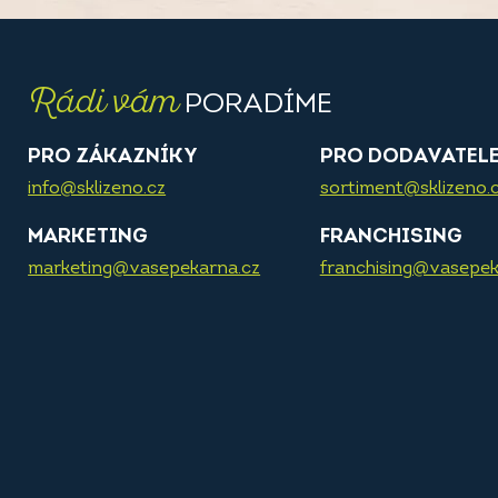
Rádi vám
PORADÍME
PRO ZÁKAZNÍKY
PRO DODAVATEL
info@sklizeno.cz
sortiment@sklizeno.
MARKETING
FRANCHISING
marketing@vasepekarna.cz
franchising@vasepek