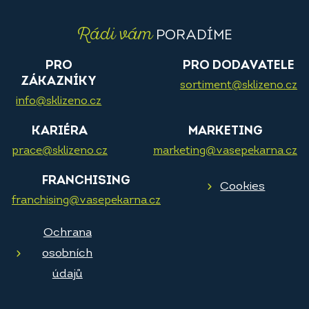
Rádi vám
PORADÍME
PRO
PRO DODAVATELE
ZÁKAZNÍKY
sortiment@sklizeno.cz
info@sklizeno.cz
KARIÉRA
MARKETING
prace@sklizeno.cz
marketing@vasepekarna.cz
FRANCHISING
Cookies
franchising@vasepekarna.cz
Ochrana
osobních
údajů