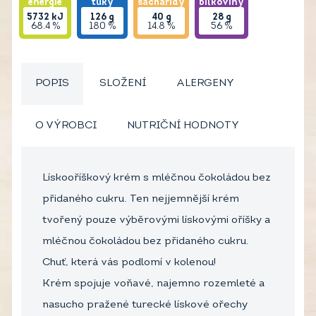
energie
tuky
sacharidy
bílkoviny
5732
kJ
126
g
40
g
28
g
68.4 %
180 %
14.8 %
56 %
POPIS
SLOŽENÍ
ALERGENY
O VÝROBCI
NUTRIČNÍ HODNOTY
Lískooříškový krém s mléčnou čokoládou bez
přidaného cukru. Ten nejjemnější krém
tvořený pouze výběrovými lískovými oříšky a
mléčnou čokoládou bez přidaného cukru.
Chuť, která vás podlomí v kolenou!
Krém spojuje voňavé, najemno rozemleté a
nasucho pražené turecké lískové ořechy