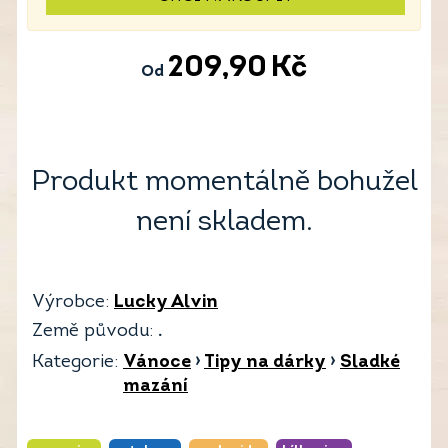
209,90
Kč
Od
Produkt momentálně bohužel
není skladem.
Výrobce:
Lucky Alvin
Země původu:
.
Kategorie:
Vánoce
›
Tipy na dárky
›
Sladké
mazání