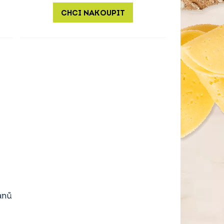
CHCI NAKOUPIT
anů