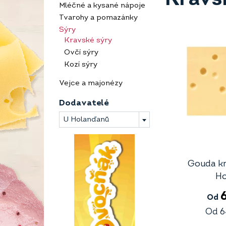
Mléčné a kysané nápoje
Tvarohy a pomazánky
Sýry
Kravské sýry
Ovčí sýry
Kozí sýry
Vejce a majonézy
Dodavatelé
U Holanďanů
Gouda k
Ho
Od
Od
6