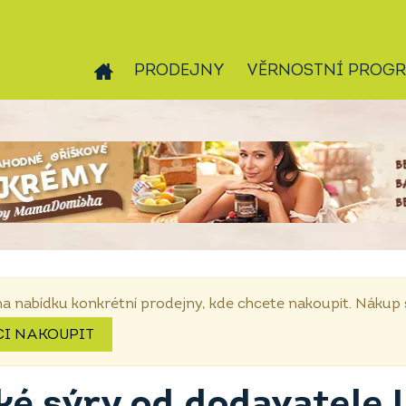
PRODEJNY
VĚRNOSTNÍ PROG
na nabídku konkrétní prodejny, kde chcete nakoupit. Náku
CI NAKOUPIT
ké sýry od dodavatele 