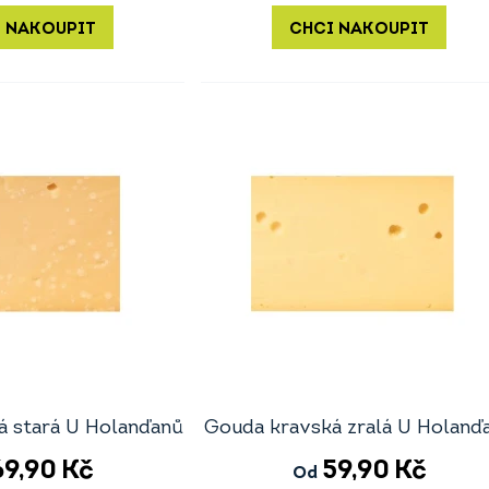
 NAKOUPIT
CHCI NAKOUPIT
á stará U Holanďanů
Gouda kravská zralá U Holanď
69,90
Kč
59,90
Kč
Od