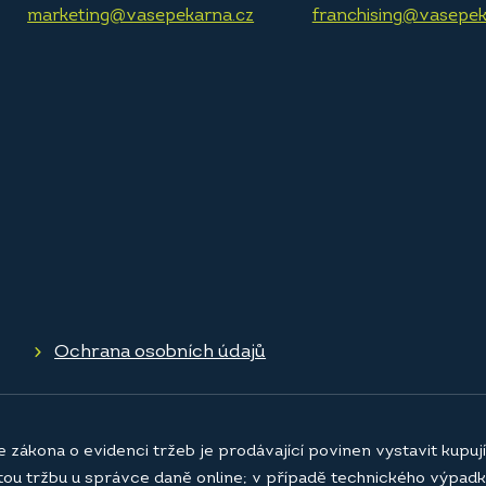
marketing@vasepekarna.cz
franchising@vasepek
Ochrana osobních údajů
e zákona o evidenci tržeb je prodávající povinen vystavit kupu
atou tržbu u správce daně online; v případě technického výpadk