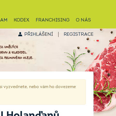
RAM
KODEX
FRANCHISING
O NÁS
PŘIHLÁŠENÍ
REGISTRACE
p si vyzvednete, nebo vám ho dovezeme
U Holanďanů