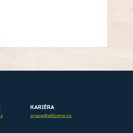
E
KARIÉRA
cz
prace@sklizeno.cz