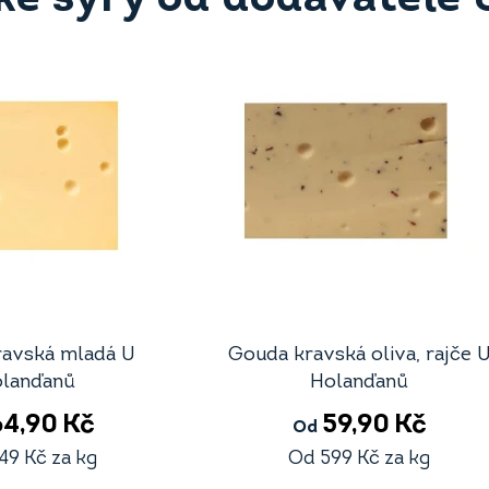
ravská mladá U
Gouda kravská oliva, rajče 
lanďanů
Holanďanů
64,90
Kč
59,90
Kč
Od
49
Kč
za kg
Od
599
Kč
za kg