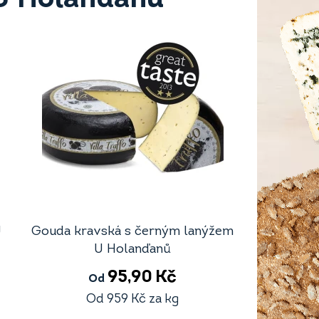
U
Gouda kravská s černým lanýžem
U Holanďanů
95,90
Kč
Od
Od
959
Kč
za kg