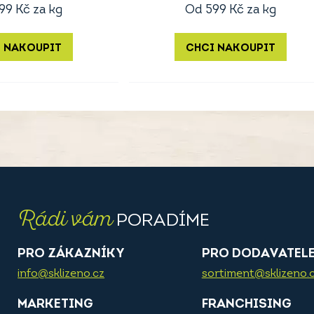
99
Kč
za kg
Od
599
Kč
za kg
 NAKOUPIT
CHCI NAKOUPIT
Rádi vám
PORADÍME
PRO ZÁKAZNÍKY
PRO DODAVATEL
info@sklizeno.cz
sortiment@sklizeno.
MARKETING
FRANCHISING