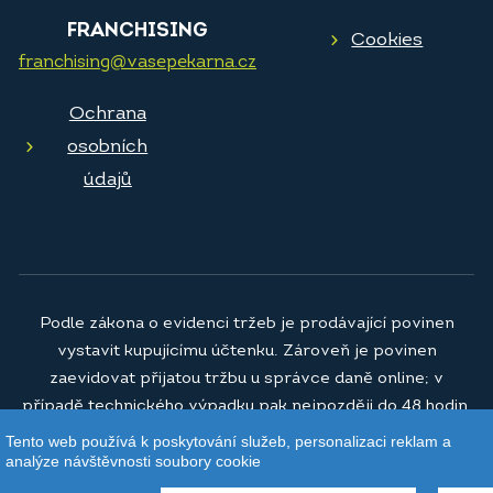
FRANCHISING
Cookies
franchising@vasepekarna.cz
Ochrana
osobních
údajů
Podle zákona o evidenci tržeb je prodávající povinen
vystavit kupujícímu účtenku. Zároveň je povinen
zaevidovat přijatou tržbu u správce daně online; v
případě technického výpadku pak nejpozději do 48 hodin.
Tento web používá k poskytování služeb, personalizaci reklam a
© 2026
Vaše pekárna a.s.
analýze návštěvnosti soubory cookie