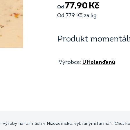
77,90
Kč
Od
Od
779
Kč
za kg
Produkt momentáln
Výrobce:
U Holanďanů
 výroby na farmách v Nizozemsku, vybranými farmáři. Chuť ko