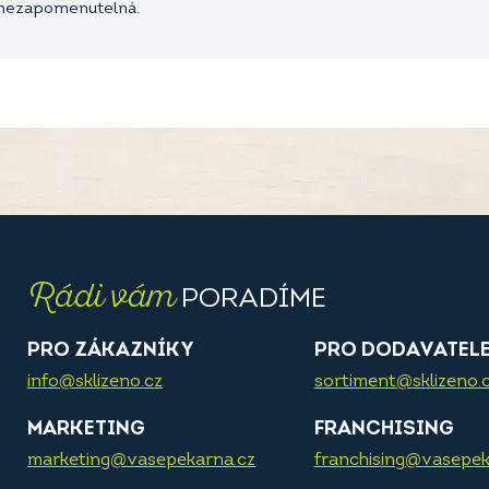
e nezapomenutelná.
Rádi vám
PORADÍME
PRO ZÁKAZNÍKY
PRO DODAVATEL
info@sklizeno.cz
sortiment@sklizeno.
MARKETING
FRANCHISING
marketing@vasepekarna.cz
franchising@vasepek