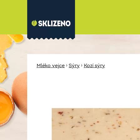
Mléko vejce
›
Sýry
›
Kozí sýry