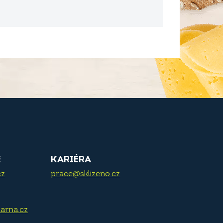
E
KARIÉRA
cz
prace@sklizeno.cz
arna.cz