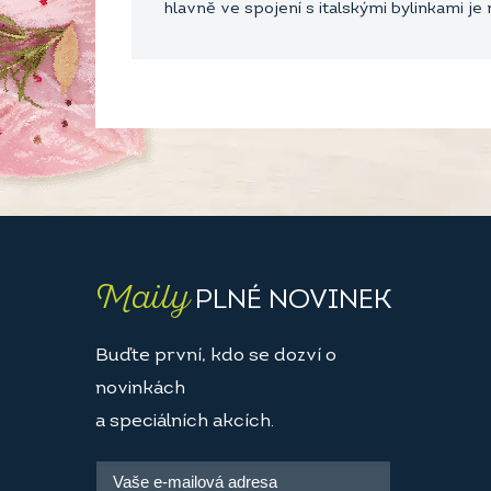
hlavně ve spojení s italskými bylinkami j
Maily
PLNÉ NOVINEK
Buďte první, kdo se dozví o
novinkách
a speciálních akcích.