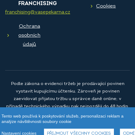
FRANCHISING
Cookies
franchising@vasepekarna.cz
Ochrana
osobních
údajů
Podle zákona o evidenci tržeb je prodávající povinen
vystavit kupujícímu účtenku. Zároveň je povinen
zaevidovat přijatou tržbu u správce daně online; v
případě technického výpadku pak nejpozději do 48 hodin.
Tento web používá k poskytování služeb, personalizaci reklam a
© 2026
Vaše pekárna a.s.
analýze návštěvnosti soubory cookie
Nastavení cookies
PŘIJMOUT VŠECHNY COOKIES
ODMÍ