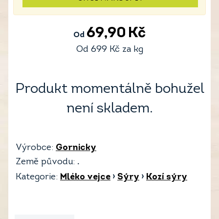
69,90
Kč
Od
Od
699
Kč
za kg
Produkt momentálně bohužel
není skladem.
Výrobce:
Gornicky
Země původu:
.
Kategorie:
Mléko vejce
›
Sýry
›
Kozí sýry