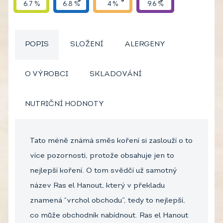
6.7 %
6.8 %
4 %
9.6 %
POPIS
SLOŽENÍ
ALERGENY
O VÝROBCI
SKLADOVÁNÍ
NUTRIČNÍ HODNOTY
Tato méně známá směs koření si zaslouží o to
více pozornosti, protože obsahuje jen to
nejlepší koření. O tom svědčí už samotný
název Ras el Hanout, který v překladu
znamená “vrchol obchodu”, tedy to nejlepší,
co může obchodník nabídnout. Ras el Hanout