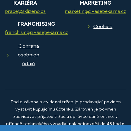
KARIÉRA
MARKETING
prace@sklizeno.cz
marketing@vasepekarna.cz
FRANCHISING
Cookies
franchising@vasepekarna.cz
Ochrana
osobních
údajů
Podle zákona o evidenci tržeb je prodávající povinen
vystavit kupujícímu účtenku. Zároveň je povinen
zaevidovat přijatou tržbu u správce daně online; v
případě technického výpadku pak nejpozději do 48 hodin.