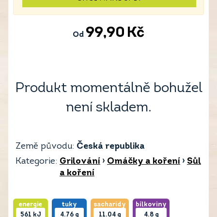
99,90
Kč
Od
Produkt momentálně bohužel
není skladem.
Země původu:
Česká republika
Kategorie:
Grilování
›
Omáčky a koření
›
Sůl
a koření
energie
tuky
sacharidy
bílkoviny
561
kJ
4.76
g
11.04
g
4.8
g