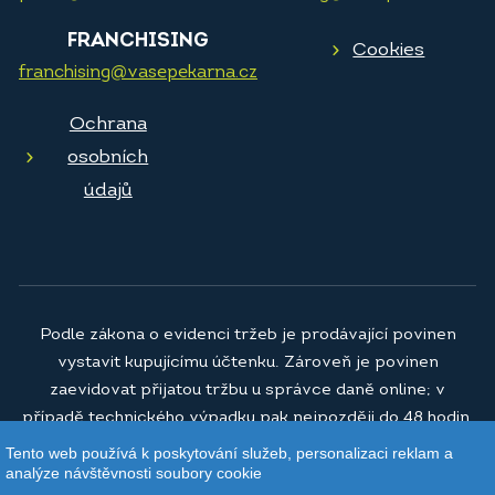
FRANCHISING
Cookies
franchising@vasepekarna.cz
Ochrana
osobních
údajů
Podle zákona o evidenci tržeb je prodávající povinen
vystavit kupujícímu účtenku. Zároveň je povinen
zaevidovat přijatou tržbu u správce daně online; v
případě technického výpadku pak nejpozději do 48 hodin.
Tento web používá k poskytování služeb, personalizaci reklam a
© 2026
Vaše pekárna a.s.
analýze návštěvnosti soubory cookie