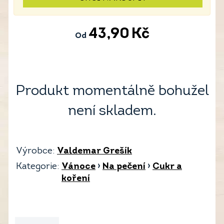
43,90
Kč
Od
Produkt momentálně bohužel
není skladem.
Výrobce:
Valdemar Grešík
Kategorie:
Vánoce
›
Na pečení
›
Cukr a
koření