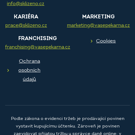
info@sklizeno.cz
KARIÉRA
MARKETING
prace@sklizeno.cz
marketing@vasepekarna.cz
FRANCHISING
Cookies
franchising@vasepekarna.cz
Ochrana
osobních
údajů
Podle zákona o evidenci tržeb je prodávající povinen
vystavit kupujícímu účtenku. Zároveň je povinen
zaevidovat přijatou tržbu u správce daně online; v