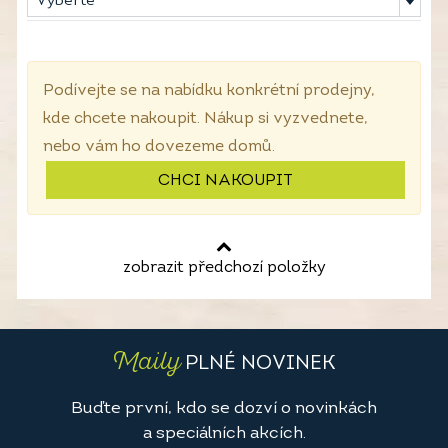
Vyberte
Podívejte se na nabídku konkrétní prodejny,
kde chcete nakoupit. Nákup si vyzvednete,
nebo vám ho dovezeme domů.
CHCI NAKOUPIT
zobrazit předchozí položky
Maily
PLNÉ NOVINEK
Buďte první, kdo se dozví o novinkách
a speciálních akcích.