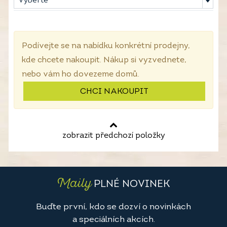
Vyberte
Podívejte se na nabídku konkrétní prodejny,
kde chcete nakoupit. Nákup si vyzvednete,
nebo vám ho dovezeme domů.
CHCI NAKOUPIT
zobrazit předchozí položky
Maily
PLNÉ NOVINEK
Buďte první, kdo se dozví o novinkách
a speciálních akcích.