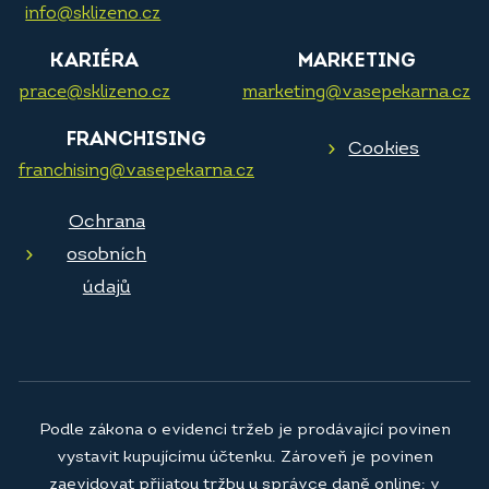
info@sklizeno.cz
KARIÉRA
MARKETING
prace@sklizeno.cz
marketing@vasepekarna.cz
FRANCHISING
Cookies
franchising@vasepekarna.cz
Ochrana
osobních
údajů
Podle zákona o evidenci tržeb je prodávající povinen
vystavit kupujícímu účtenku. Zároveň je povinen
zaevidovat přijatou tržbu u správce daně online; v