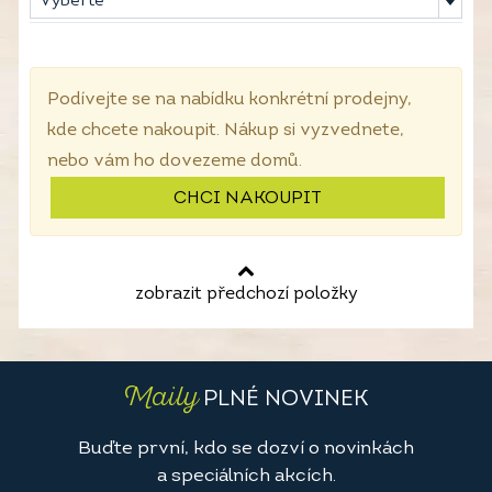
Vyberte
Podívejte se na nabídku konkrétní prodejny,
kde chcete nakoupit. Nákup si vyzvednete,
nebo vám ho dovezeme domů.
CHCI NAKOUPIT
zobrazit předchozí položky
Maily
PLNÉ NOVINEK
Buďte první, kdo se dozví o novinkách
a speciálních akcích.