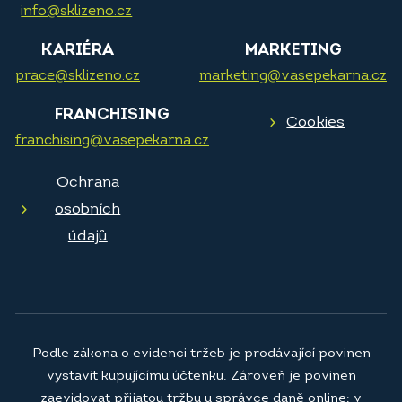
info@sklizeno.cz
KARIÉRA
MARKETING
prace@sklizeno.cz
marketing@vasepekarna.cz
FRANCHISING
Cookies
franchising@vasepekarna.cz
Ochrana
osobních
údajů
Podle zákona o evidenci tržeb je prodávající povinen
vystavit kupujícímu účtenku. Zároveň je povinen
zaevidovat přijatou tržbu u správce daně online; v