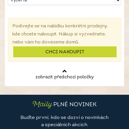
Vyberte
Podívejte se na nabídku konkrétní prodejny,
kde chcete nakoupit. Nákup si vyzvednete,
nebo vám ho dovezeme domů.
CHCI NAKOUPIT
zobrazit předchozí položky
Maily
PLNÉ NOVINEK
Buďte první, kdo se dozví o novinkách
a speciálních akcích.