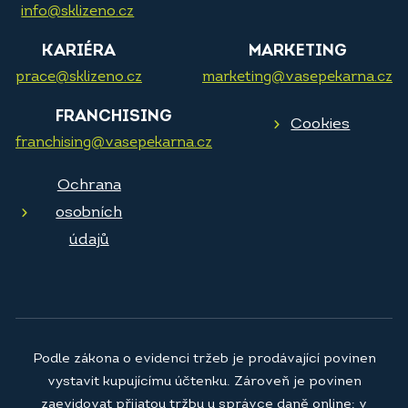
info@sklizeno.cz
KARIÉRA
MARKETING
prace@sklizeno.cz
marketing@vasepekarna.cz
FRANCHISING
Cookies
franchising@vasepekarna.cz
Ochrana
osobních
údajů
Podle zákona o evidenci tržeb je prodávající povinen
vystavit kupujícímu účtenku. Zároveň je povinen
zaevidovat přijatou tržbu u správce daně online; v