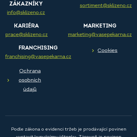
ZÁKAZNÍKY
sortiment@sklizeno.cz
info@sklizeno.cz
KARIÉRA
MARKETING
prace@sklizeno.cz
marketing@vasepekarna.cz
FRANCHISING
Cookies
franchising@vasepekarna.cz
Ochrana
osobních
údajů
Podle zákona o evidenci tržeb je prodávající povinen