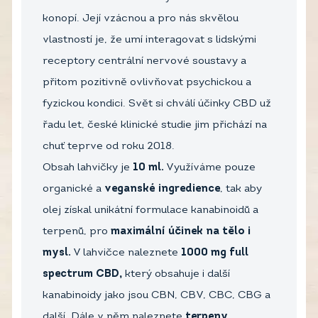
konopí. Její vzácnou a pro nás skvělou
vlastností je, že umí interagovat s lidskými
receptory centrální nervové soustavy a
přitom pozitivně ovlivňovat psychickou a
fyzickou kondici. Svět si chválí účinky CBD už
řadu let, české klinické studie jim přichází na
chuť teprve od roku 2018.
Obsah lahvičky je
10 ml.
Využíváme pouze
organické a
veganské ingredience
, tak aby
olej získal unikátní formulace kanabinoidů a
terpenů, pro
maximální účinek na tělo i
mysl.
V lahvičce naleznete
1000 mg full
spectrum CBD,
který obsahuje i další
kanabinoidy jako jsou CBN, CBV, CBC, CBG a
další. Dále v něm naleznete
terpeny,