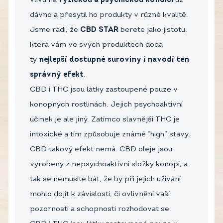
vlivu na
fyzickou a psychickou kondici
už
dávno a přesytil ho produkty v různé kvalitě.
Jsme rádi, že
CBD STAR
berete jako jistotu,
která vám ve svých produktech dodá
ty
nejlepší dostupné suroviny
i navodí ten
správný
efekt
.
CBD i THC jsou látky zastoupené pouze v
konopných rostlinách. Jejich psychoaktivní
účinek je ale jiný. Zatímco slavnější THC je
intoxické a tím způsobuje známé “high” stavy,
CBD takový efekt nemá. CBD oleje jsou
vyrobeny z nepsychoaktivní složky konopí, a
tak se nemusíte bát, že by při jejich užívání
mohlo dojít k závislosti, či ovlivnění vaší
pozornosti a schopnosti rozhodovat se.