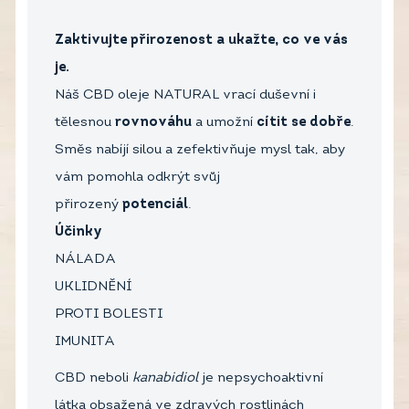
Zaktivujte přirozenost a ukažte, co ve vás
je.
Náš CBD oleje NATURAL vrací duševní i
tělesnou
rovnováhu
a umožní
cítit se
dobře
.
Směs nabíjí silou a zefektivňuje mysl tak, aby
vám pomohla odkrýt svůj
přirozený
potenciál
.
Účinky
NÁLADA
UKLIDNĚNÍ
PROTI BOLESTI
IMUNITA
CBD neboli
kanabidiol
je nepsychoaktivní
látka obsažená ve zdravých rostlinách