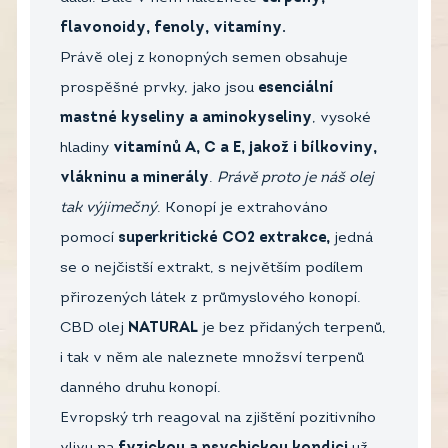
flavonoidy, fenoly, vitamíny.
Právě olej z konopných semen obsahuje
prospěšné prvky, jako jsou
esenciální
mastné kyseliny a aminokyseliny
, vysoké
hladiny
vitamínů A, C a E, jakož i bílkoviny,
vlákninu a minerály
.
Právě proto je náš olej
tak
výjimečný
. Konopí je extrahováno
pomocí
superkritické CO2 extrakce,
jedná
se o nejčistší extrakt, s největším podílem
přirozených látek z průmyslového konopí.
CBD olej
NATURAL
je bez přidaných terpenů,
i tak v něm ale naleznete množsví terpenů
danného druhu konopí.
Evropský trh reagoval na zjištění pozitivního