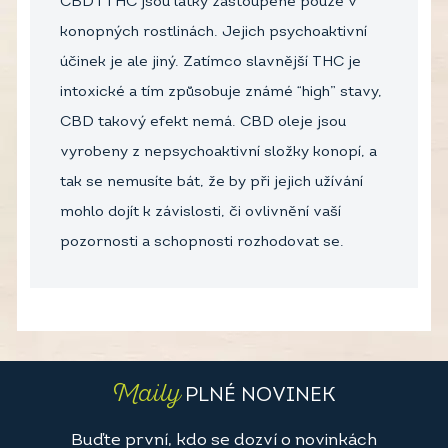
CBD i THC jsou látky zastoupené pouze v
konopných rostlinách. Jejich psychoaktivní
účinek je ale jiný. Zatímco slavnější THC je
intoxické a tím způsobuje známé “high” stavy,
CBD takový efekt nemá. CBD oleje jsou
vyrobeny z nepsychoaktivní složky konopí, a
tak se nemusíte bát, že by při jejich užívání
mohlo dojít k závislosti, či ovlivnění vaší
pozornosti a schopnosti rozhodovat se.
Maily
PLNÉ NOVINEK
Buďte první, kdo se dozví o novinkách