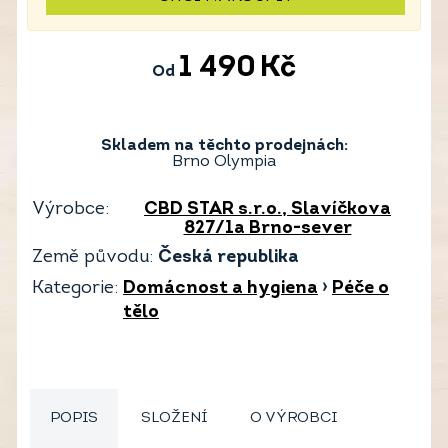
1 490
Kč
Od
Skladem na těchto prodejnách:
Brno Olympia
Výrobce:
CBD STAR s.r.o., Slavíčkova
827/1a Brno-sever
Země původu:
Česká republika
Kategorie:
Domácnost a hygiena
›
Péče o
tělo
POPIS
SLOŽENÍ
O VÝROBCI