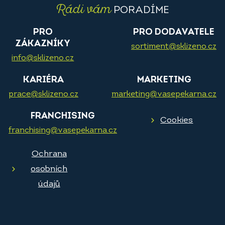
Rádi vám
PORADÍME
PRO
PRO DODAVATELE
ZÁKAZNÍKY
sortiment@sklizeno.cz
info@sklizeno.cz
KARIÉRA
MARKETING
prace@sklizeno.cz
marketing@vasepekarna.cz
FRANCHISING
Cookies
franchising@vasepekarna.cz
Ochrana
osobních
údajů