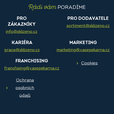
Rádi vám
PORADÍME
PRO
PRO DODAVATELE
ZÁKAZNÍKY
sortiment@sklizeno.cz
info@sklizeno.cz
KARIÉRA
MARKETING
prace@sklizeno.cz
marketing@vasepekarna.cz
FRANCHISING
Cookies
franchising@vasepekarna.cz
Ochrana
osobních
údajů