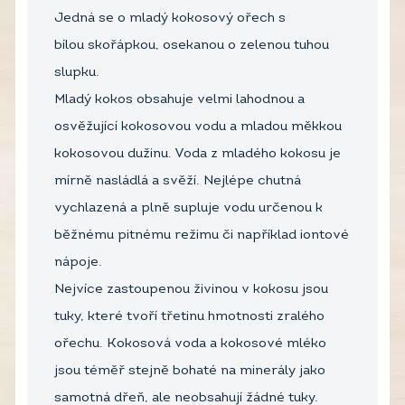
Jedná se o mladý kokosový ořech s
bílou skořápkou, osekanou o zelenou tuhou
slupku.
Mladý kokos obsahuje velmi lahodnou a
osvěžující kokosovou vodu a mladou měkkou
kokosovou dužinu. Voda z mladého kokosu je
mírně nasládlá a svěží. Nejlépe chutná
vychlazená a plně supluje vodu určenou k
běžnému pitnému režimu či například iontové
nápoje.
Nejvíce zastoupenou živinou v kokosu jsou
tuky, které tvoří třetinu hmotnosti zralého
ořechu. Kokosová voda a kokosové mléko
jsou téměř stejně bohaté na minerály jako
samotná dřeň, ale neobsahují žádné tuky.