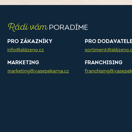
Rádi vám
PORADÍME
PRO ZÁKAZNÍKY
PRO DODAVATEL
info@sklizeno.cz
sortiment@sklizeno.
MARKETING
FRANCHISING
marketing@vasepekarna.cz
franchising@vasepek