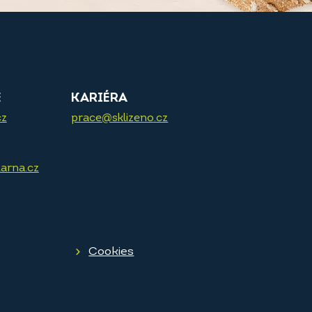
E
KARIÉRA
cz
prace@sklizeno.cz
arna.cz
Cookies