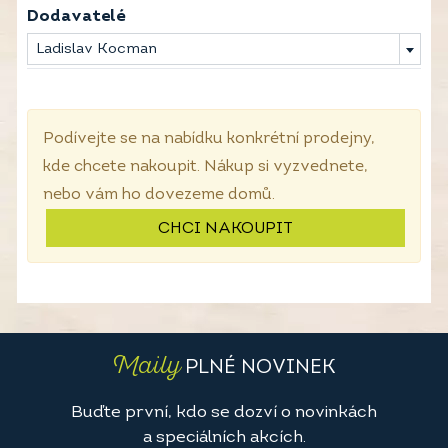
Dodavatelé
Ladislav Kocman
Podívejte se na nabídku konkrétní prodejny,
kde chcete nakoupit. Nákup si vyzvednete,
nebo vám ho dovezeme domů.
CHCI NAKOUPIT
Maily
PLNÉ NOVINEK
Buďte první, kdo se dozví o novinkách
a speciálních akcích.