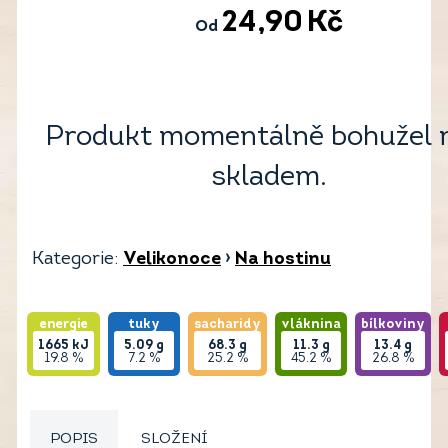
24,90
Kč
Od
Produkt momentálně bohužel 
skladem.
Kategorie:
Velikonoce
›
Na hostinu
energie
tuky
sacharidy
vláknina
bílkoviny
1665
kJ
5.09
g
68.3
g
11.3
g
13.4
g
19.8 %
7.2 %
25.2 %
45.2 %
26.8 %
POPIS
SLOŽENÍ