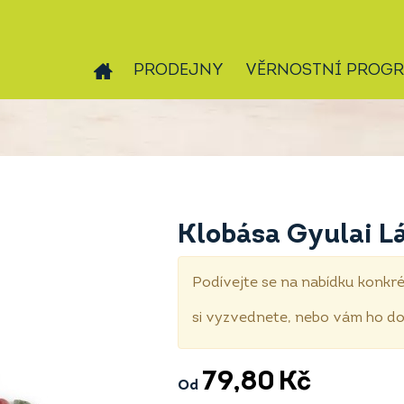
PRODEJNY
VĚRNOSTNÍ PROG
Klobása Gyulai L
Podívejte se na nabídku konkré
si vyzvednete, nebo vám ho 
79,80
Kč
Od