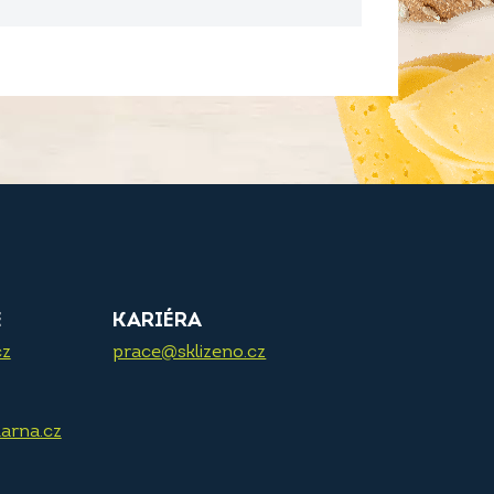
E
KARIÉRA
cz
prace@sklizeno.cz
arna.cz