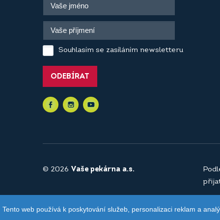
Souhlasím se zasíláním newsletteru
ODEBÍRAT
© 2026
Vaše pekárna a.s.
Podl
přij
Tento web používá k poskytování služeb, personalizaci reklam a anal