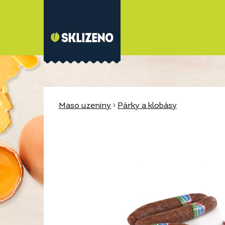
Maso uzeniny
›
Párky a klobásy