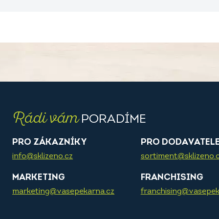
Rádi vám
PORADÍME
PRO ZÁKAZNÍKY
PRO DODAVATEL
info@sklizeno.cz
sortiment@sklizeno.
MARKETING
FRANCHISING
marketing@vasepekarna.cz
franchising@vasepek