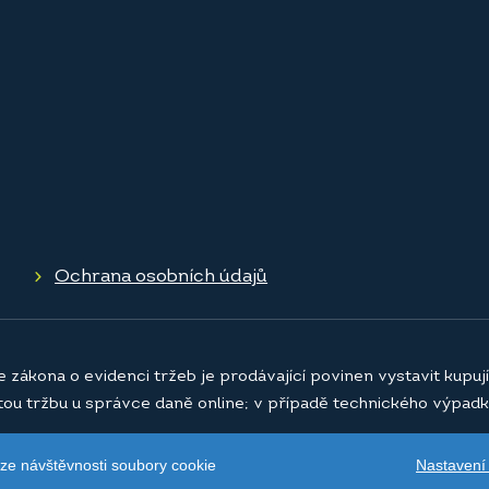
Ochrana osobních údajů
e zákona o evidenci tržeb je prodávající povinen vystavit kupu
atou tržbu u správce daně online; v případě technického výpadk
Nastavení
ýze návštěvnosti soubory cookie