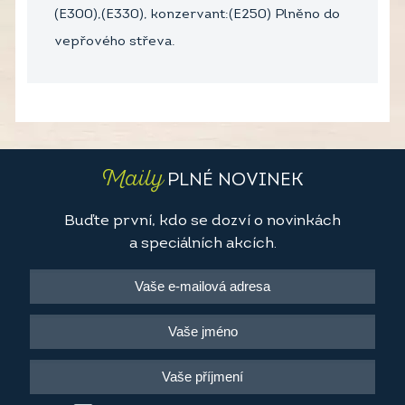
(E300),(E330), konzervant:(E250) Plněno do
vepřového střeva.
Maily
PLNÉ NOVINEK
Buďte první, kdo se dozví o novinkách
a speciálních akcích.