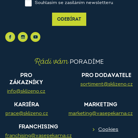
Souhlasím se zasíláním newsletteru
ODEBÍRAT
Rádi vám
PORADÍME
PRO
PRO DODAVATELE
ZÁKAZNÍKY
sortiment@sklizeno.cz
info@sklizeno.cz
KARIÉRA
MARKETING
prace@sklizeno.cz
marketing@vasepekarna.cz
FRANCHISING
Cookies
franchising@vasepekarna.cz