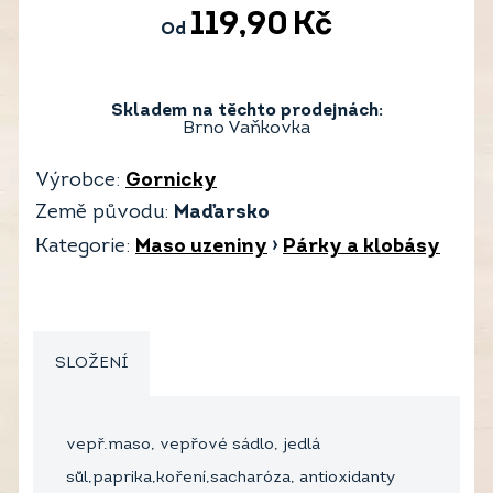
119,90
Kč
Od
Skladem na těchto prodejnách:
Brno Vaňkovka
Výrobce:
Gornicky
Země původu:
Maďarsko
Kategorie:
Maso uzeniny
›
Párky a klobásy
SLOŽENÍ
vepř.maso, vepřové sádlo, jedlá
sůl,paprika,koření,sacharóza, antioxidanty