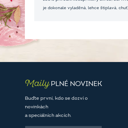
je dokonale vyladěná, lehce štiplavá, chuť
Maily
PLNÉ NOVINEK
Buďte první, kdo se dozví o
novinkách
a speciálních akcích.