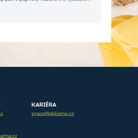
E
KARIÉRA
cz
prace@sklizeno.cz
arna.cz