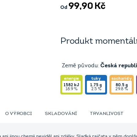
99,90
Kč
Od
Produkt momentáln
Země původu:
Česká republ
energie
tuky
sacharidy
1582
kJ
1.75
g
80.5
g
18.9 %
2.5 %
29.8 %
O VÝROBCI
SKLADOVÁNÍ
TRVANLIVOST
 ani jinou chemii neviděl ani zdálky. Sladká rajčata v něm dopl