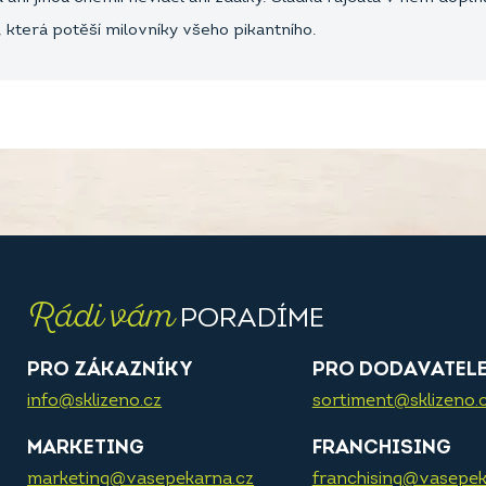
, která potěší milovníky všeho pikantního.
Rádi vám
PORADÍME
PRO ZÁKAZNÍKY
PRO DODAVATEL
info@sklizeno.cz
sortiment@sklizeno.
MARKETING
FRANCHISING
marketing@vasepekarna.cz
franchising@vasepek