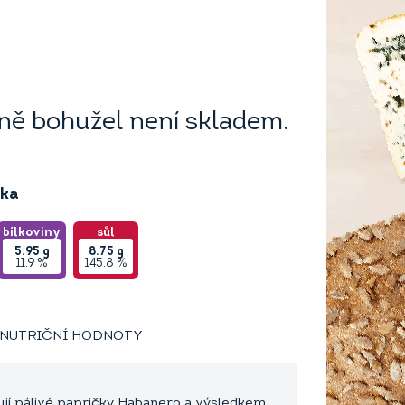
ě bohužel není skladem.
ika
bílkoviny
sůl
5.95
g
8.75
g
11.9 %
145.8 %
NUTRIČNÍ HODNOTY
ňují pálivé papričky Habanero a výsledkem