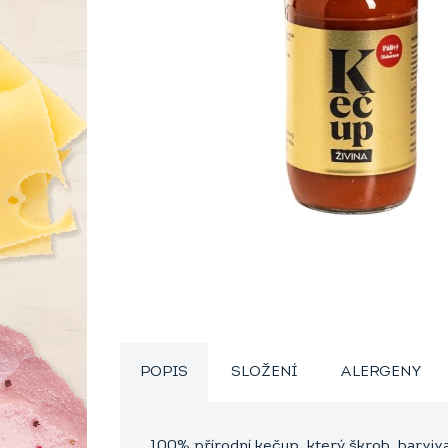
POPIS
SLOŽENÍ
ALERGENY
100% přírodní kečup, který škrob, barviva