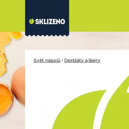
Svět nápojů
›
Destiláty a likéry