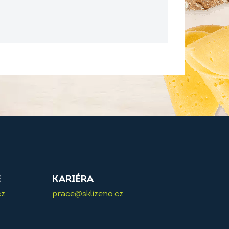
E
KARIÉRA
cz
prace@sklizeno.cz