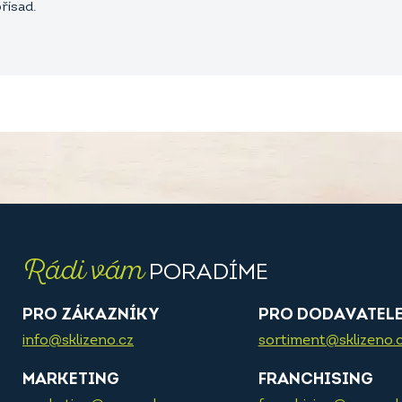
přísad.
Rádi vám
PORADÍME
PRO ZÁKAZNÍKY
PRO DODAVATEL
info@sklizeno.cz
sortiment@sklizeno.
MARKETING
FRANCHISING