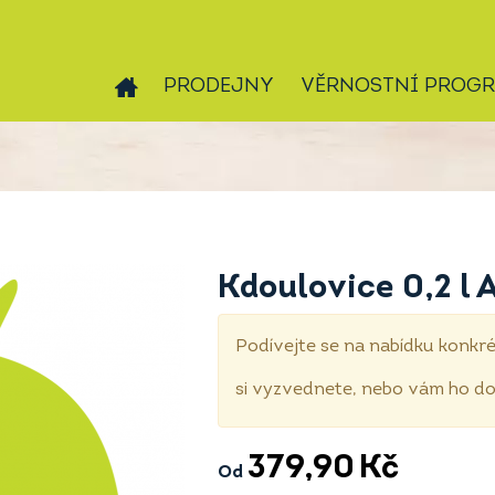
PRODEJNY
VĚRNOSTNÍ PROG
Kdoulovice 0,2 l 
Podívejte se na nabídku konkré
si vyzvednete, nebo vám ho 
379,90
Kč
Od