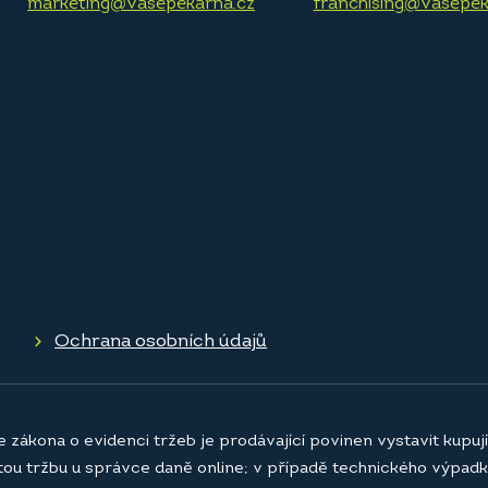
marketing@vasepekarna.cz
franchising@vasepek
Ochrana osobních údajů
e zákona o evidenci tržeb je prodávající povinen vystavit kupu
atou tržbu u správce daně online; v případě technického výpadk