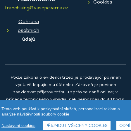
Cookies
franchising@vasepekarna.cz
Ochrana
osobních
údajů
Podle zákona o evidenci tržeb je prodávající povinen
vystavit kupujícímu účtenku. Zároveň je povinen
zaevidovat přijatou tržbu u správce daně online; v
případě technického výpadku pak nejpozději do 48 hodin.
Tento web používá k poskytování služeb, personalizaci reklam a
© 2026
Vaše pekárna a.s.
analýze návštěvnosti soubory cookie
Nastavení cookies
PŘIJMOUT VŠECHNY COOKIES
ODMÍ