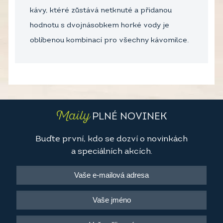
kávy, ktéré zůstává netknuté a přidanou
hodnotu s dvojnásobkem horké vody je
oblíbenou kombinací pro všechny kávomilce.
Maily
PLNÉ NOVINEK
Buďte první, kdo se dozví o novinkách
a speciálních akcích.