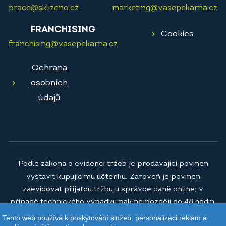
prace@sklizeno.cz
marketing@vasepekarna.cz
FRANCHISING
Cookies
franchising@vasepekarna.cz
Ochrana
osobních
údajů
Podle zákona o evidenci tržeb je prodávající povinen
vystavit kupujícímu účtenku. Zároveň je povinen
zaevidovat přijatou tržbu u správce daně online; v
případě technického výpadku pak nejpozději do 48 hodin.
Tento web používá k poskytování služeb, personalizaci reklam a
© 2026
Vaše pekárna a.s.