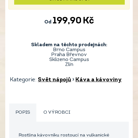
199,90
Kč
Od
Skladem na těchto prodejnách:
Brno Campus
Praha Břevnov
Sklizeno Campus
Zlín
Kategorie:
Svět nápojů
›
Káva a kávoviny
POPIS
O VÝROBCI
Rostlina kávovníku rostoucí na vulkanické