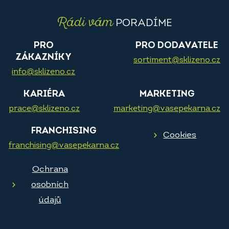
Rádi vám
PORADÍME
PRO
PRO DODAVATELE
ZÁKAZNÍKY
sortiment@sklizeno.cz
info@sklizeno.cz
KARIÉRA
MARKETING
prace@sklizeno.cz
marketing@vasepekarna.cz
FRANCHISING
Cookies
franchising@vasepekarna.cz
Ochrana
osobních
údajů