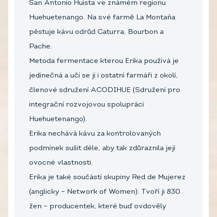
San Antonio Huista ve známém regionu
Huehuetenango. Na své farmě La Montaña
pěstuje kávu odrůd Caturra, Bourbon a
Pache.
Metoda fermentace kterou Erika používá je
jedinečná a učí se ji i ostatní farmáři z okolí,
členové sdružení ACODIHUE (Sdružení pro
integrační rozvojovou spolupráci
Huehuetenango).
Erika nechává kávu za kontrolovaných
podmínek sušit déle, aby tak zdůraznila její
ovocné vlastnosti.
Erika je také součástí skupiny Red de Mujerez
(anglicky – Network of Women). Tvoří ji 830
žen – producentek, které buď ovdověly