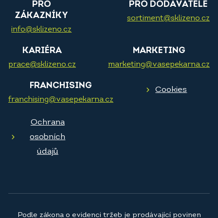
PRO
PRO DODAVATELE
ZÁKAZNÍKY
sortiment@sklizeno.cz
info@sklizeno.cz
KARIÉRA
MARKETING
prace@sklizeno.cz
marketing@vasepekarna.cz
FRANCHISING
Cookies
franchising@vasepekarna.cz
Ochrana
osobních
údajů
Podle zákona o evidenci tržeb je prodávající povinen