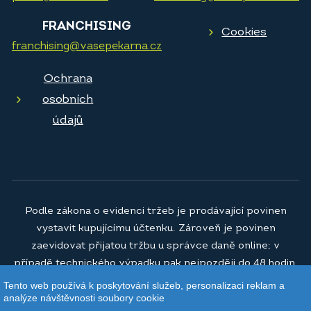
FRANCHISING
Cookies
franchising@vasepekarna.cz
Ochrana
osobních
údajů
Podle zákona o evidenci tržeb je prodávající povinen
vystavit kupujícímu účtenku. Zároveň je povinen
zaevidovat přijatou tržbu u správce daně online; v
případě technického výpadku pak nejpozději do 48 hodin.
Tento web používá k poskytování služeb, personalizaci reklam a
© 2026
Vaše pekárna a.s.
analýze návštěvnosti soubory cookie