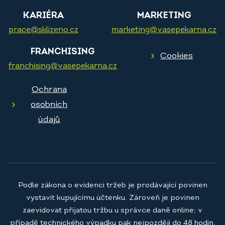
KARIÉRA
MARKETING
prace@sklizeno.cz
marketing@vasepekarna.cz
FRANCHISING
Cookies
franchising@vasepekarna.cz
Ochrana
osobních
údajů
Podle zákona o evidenci tržeb je prodávající povinen
vystavit kupujícímu účtenku. Zároveň je povinen
zaevidovat přijatou tržbu u správce daně online; v
případě technického výpadku pak nejpozději do 48 hodin.