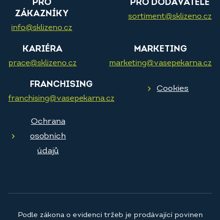
PRO
PRO DODAVATELE
ZÁKAZNÍKY
sortiment@sklizeno.cz
info@sklizeno.cz
KARIÉRA
MARKETING
prace@sklizeno.cz
marketing@vasepekarna.cz
FRANCHISING
Cookies
franchising@vasepekarna.cz
Ochrana
osobních
údajů
Podle zákona o evidenci tržeb je prodávající povinen