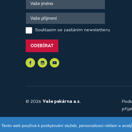
Souhlasím se zasíláním newsletteru
ODEBÍRAT
© 2026
Vaše pekárna a.s.
Podl
přij
Tento web používá k poskytování služeb, personalizaci reklam a anal