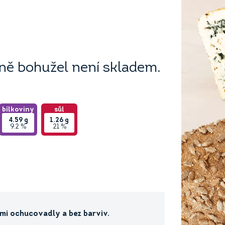
ě bohužel není skladem.
bílkoviny
sůl
4.59
g
1.26
g
9.2 %
21 %
mi ochucovadly a bez barviv.