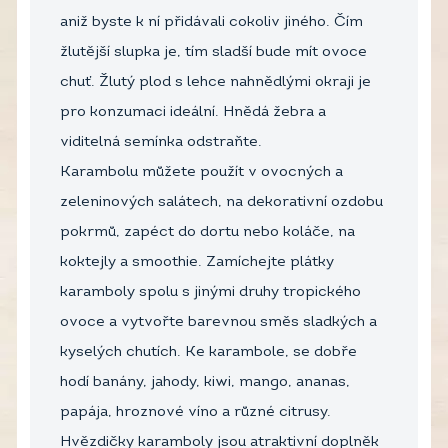
aniž byste k ní přidávali cokoliv jiného. Čím
žlutější slupka je, tím sladší bude mít ovoce
chuť. Žlutý plod s lehce nahnědlými okraji je
pro konzumaci ideální. Hnědá žebra a
viditelná semínka odstraňte.
Karambolu můžete použít v ovocných a
zeleninových salátech, na dekorativní ozdobu
pokrmů, zapéct do dortu nebo koláče, na
koktejly a smoothie. Zamíchejte plátky
karamboly spolu s jinými druhy tropického
ovoce a vytvořte barevnou směs sladkých a
kyselých chutích. Ke karambole, se dobře
hodí banány, jahody, kiwi, mango, ananas,
papája, hroznové víno a různé citrusy.
Hvězdičky karamboly jsou atraktivní doplněk