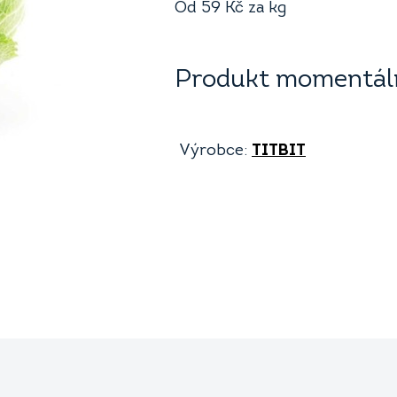
Od
59
Kč
za kg
Produkt momentáln
Výrobce:
TITBIT