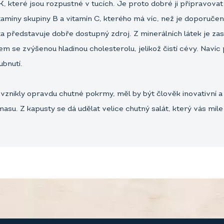
 které jsou rozpustné v tucích. Je proto dobré ji připravovat v
itamíny skupiny B a vitamín C, kterého má víc, než je doporuče
a představuje dobře dostupný zdroj. Z minerálních látek je zast
 se zvýšenou hladinou cholesterolu, jelikož čistí cévy. Naví
ubnutí.
vznikly opravdu chutné pokrmy, měl by být člověk inovativní a ne
asu. Z kapusty se dá udělat velice chutný salát, který vás mile