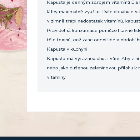
Kapusta je cenným zdrojem vitamínů E a K,
látky maximálně využilo. Dále obsahuje v
v zimně trápí nedostatek vitamínů, kapust
Pravidelná konzumace pomůže hlavně lidem
tělo toxinů, což zase ocení lidé v období h
Kapusta v kuchyni
Kapusta má výraznou chuť i vůni. Aby z ní 
nebo jako dušenou zeleninovou přílohu k m
vitamíny.