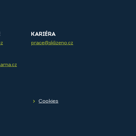
E
KARIÉRA
cz
prace@sklizeno.cz
arna.cz
Cookies