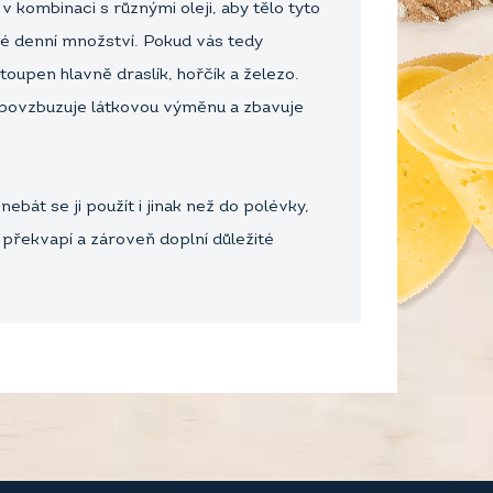
 kombinaci s různými oleji, aby tělo tyto
né denní množství. Pokud vás tedy
oupen hlavně draslík, hořčík a železo.
c povzbuzuje látkovou výměnu a zbavuje
bát se ji použít i jinak než do polévky,
 překvapí a zároveň doplní důležité