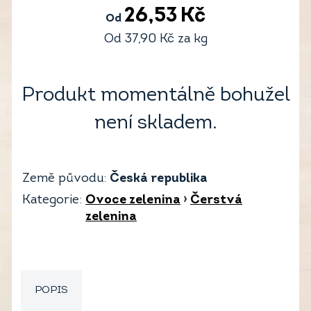
26,53
Kč
Od
Od
37,90
Kč
za kg
Produkt momentálně bohužel
není skladem.
Země původu:
Česká republika
Kategorie:
Ovoce zelenina
›
Čerstvá
zelenina
POPIS