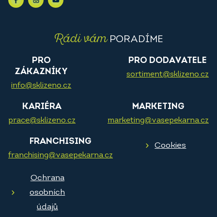
Rádi vám
PORADÍME
PRO
PRO DODAVATELE
ZÁKAZNÍKY
sortiment@sklizeno.cz
info@sklizeno.cz
KARIÉRA
MARKETING
prace@sklizeno.cz
marketing@vasepekarna.cz
FRANCHISING
Cookies
franchising@vasepekarna.cz
Ochrana
osobních
údajů