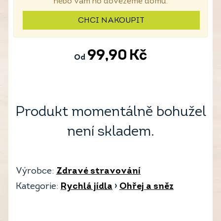
nebo vám ho dovezeme domů.
CHCI NAKOUPIT
99,90
Kč
Od
Produkt momentálně bohužel
není skladem.
Výrobce:
Zdravé stravování
Kategorie:
Rychlá jídla
›
Ohřej a sněz