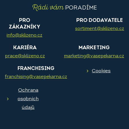
Rádi vám
PORADÍME
PRO
PRO DODAVATELE
ZÁKAZNÍKY
sortiment@sklizeno.cz
info@sklizeno.cz
KARIÉRA
MARKETING
prace@sklizeno.cz
marketing@vasepekarna.cz
FRANCHISING
Cookies
franchising@vasepekarna.cz
Ochrana
osobních
údajů