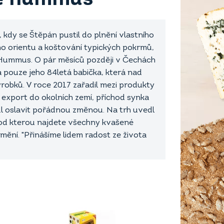
 kdy se Štěpán pustil do plnění vlastního
o orientu a koštování typických pokrmů,
ve Hummus. O pár měsíců později v Čechách
a pouze jeho 84letá babička, která nad
ýrobků. V roce 2017 zařadil mezi produkty
, export do okolních zemí, příchod synka
dl oslavit pořádnou změnou. Na trh uvedl
 pod kterou najdete všechny kvašené
ění. "Přinášíme lidem radost ze života