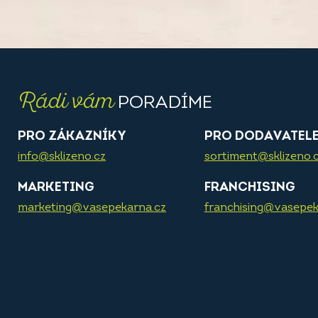
Rádi vám
PORADÍME
PRO ZÁKAZNÍKY
PRO DODAVATEL
info@sklizeno.cz
sortiment@sklizeno.
MARKETING
FRANCHISING
marketing@vasepekarna.cz
franchising@vasepek