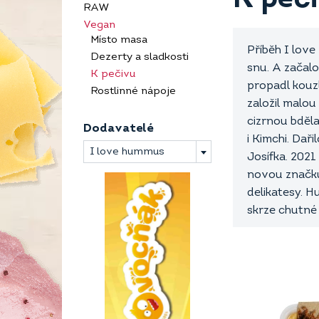
RAW
Vegan
Místo masa
Příběh I love
Dezerty a sladkosti
snu. A začal
K pečivu
propadl kouzl
Rostlinné nápoje
založil malou
cizrnou bděla
Dodavatelé
i Kimchi. Dař
I love hummus
Josífka. 202
novou značku 
delikatesy. 
skrze chutné a