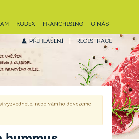
RAM
KODEX
FRANCHISING
O NÁS
PŘIHLÁŠENÍ
REGISTRACE
p si vyzvednete, nebo vám ho dovezeme
ve hummus