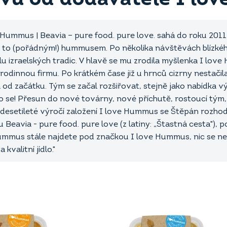
 Hummus | Beavia – pure food. pure love. sahá do roku 2011,
o to (pořádným!) hummusem. Po několika návštěvách blízkéh
u izraelských tradic. V hlavě se mu zrodila myšlenka I lo
 rodinnou firmu. Po krátkém čase již u hrnců cizrny nestačil
 od začátku. Tým se začal rozšiřovat, stejně jako nabídka v
ilo se! Přesun do nové továrny, nové příchutě, rostoucí tým
1 desetileté výročí založení I love Hummus se Štěpán rozho
Beavia - pure food. pure love (z latiny: „Štastná cesta"),
Hummus stále najdete pod značkou I love Hummus, nic se nem
 kvalitní jídlo."