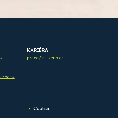
E
KARIÉRA
cz
prace@sklizeno.cz
arna.cz
Cookies