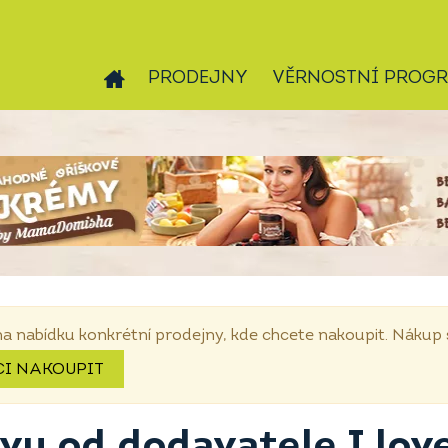
PRODEJNY
VĚRNOSTNÍ PROG
na nabídku konkrétní prodejny, kde chcete nakoupit. Náku
CI NAKOUPIT
ivu od dodavatele I lo