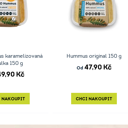
 karamelizovaná
Hummus original 150 g
ulka 150 g
47,90
Kč
Od
49,90
Kč
 NAKOUPIT
CHCI NAKOUPIT