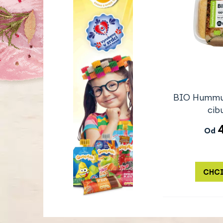
BIO Hummus
cib
Od
CHCI