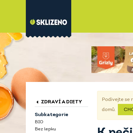
Podívejte se 
ZDRAVÍ A DIETY
domů.
CH
Subkategorie
BIO
K peč
Bez lepku