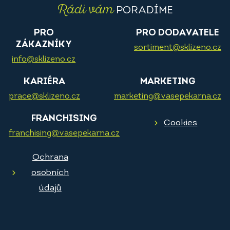
Rádi vám
PORADÍME
PRO
PRO DODAVATELE
ZÁKAZNÍKY
sortiment@sklizeno.cz
info@sklizeno.cz
KARIÉRA
MARKETING
prace@sklizeno.cz
marketing@vasepekarna.cz
FRANCHISING
Cookies
franchising@vasepekarna.cz
Ochrana
osobních
údajů