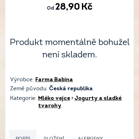
28,90
Kč
Od
Produkt momentálně bohužel
není skladem.
Výrobce:
Farma Babina
Země původu:
Česká republika
Kategorie:
Mléko vejce
›
Jogurty a sladké
tvarohy
POPIS
SLOŽENÍ
ALERGENY