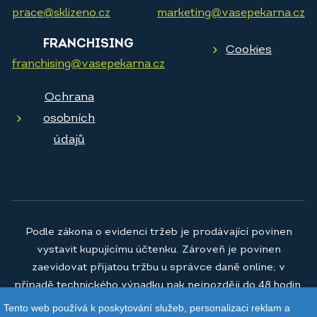
prace@sklizeno.cz
marketing@vasepekarna.cz
FRANCHISING
Cookies
franchising@vasepekarna.cz
Ochrana
osobních
údajů
Podle zákona o evidenci tržeb je prodávající povinen
vystavit kupujícímu účtenku. Zároveň je povinen
zaevidovat přijatou tržbu u správce daně online; v
případě technického výpadku pak nejpozději do 48 hodin.
Tento web používá k poskytování služeb, personalizaci reklam a
© 2026
Vaše pekárna a.s.