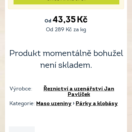
43,35
Kč
Od
Od
289
Kč
za kg
Produkt momentálně bohužel
není skladem.
Výrobce:
Řeznictví a uzenářství Jan
Pavlíček
Kategorie:
Maso uzeniny
›
Párky a klobásy