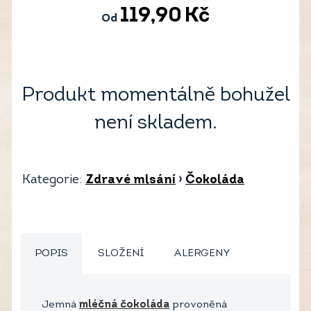
119,90
Kč
Od
Produkt momentálně bohužel
není skladem.
Kategorie:
Zdravé mlsání
›
Čokoláda
POPIS
SLOŽENÍ
ALERGENY
Jemná
mléčná čokoláda
provoněná