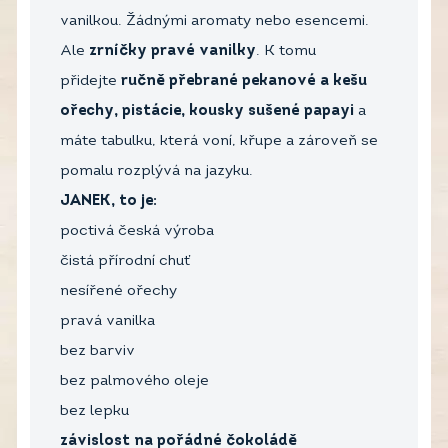
vanilkou. Žádnými aromaty nebo esencemi.
Ale
zrníčky pravé vanilky
. K tomu
přidejte
ručně přebrané pekanové a kešu
ořechy, pistácie, kousky sušené papayi
a
máte tabulku, která voní, křupe a zároveň se
pomalu rozplývá na jazyku.
JANEK, to je:
poctivá česká výroba
čistá přírodní chuť
nesířené ořechy
pravá vanilka
bez barviv
bez palmového oleje
bez lepku
závislost na pořádné čokoládě