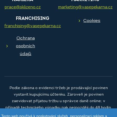
prace@sklizeno.cz
marketing@vasepekarna.cz
FRANCHISING
Cookies
franchising@vasepekarna.cz
Ochrana
osobních
údajů
Podle zákona o evidenci tržeb je prodávající povinen
vystavit kupujícímu účtenku. Zároveň je povinen
zaevidovat přijatou tržbu u správce daně online; v
případě technického výpadku pak nejpozději do 48 hodin.
Tento web používá k poskytování služeb, personalizaci reklam a
© 2026
Vaše pekárna a.s.