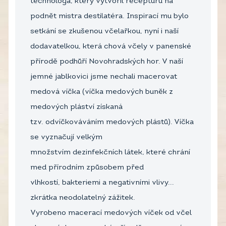
technologa, který vytvořil recepturu na
podnět mistra destilatéra. Inspirací mu bylo
setkání se zkušenou včelařkou, nyní i naší
dodavatelkou, která chová včely v panenské
přírodě podhůří Novohradských hor. V naší
jemné jablkovici jsme nechali macerovat
medová víčka (víčka medových buněk z
medových pláství získaná
tzv. odvíčkováváním medových plástů). Víčka
se vyznačují velkým
množstvím dezinfekčních látek, které chrání
med přírodním způsobem před
vlhkostí, bakteriemi a negativními vlivy...
zkrátka neodolatelný zážitek.
Vyrobeno macerací medových víček od včel