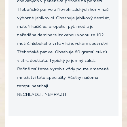
chovaných v panenské přírodě na pomezí
Třeboňské pánve a Novohradských hor v naší
výborné jablkovici. Obsahuje jablkový destilát,
mateří kašičku, propolis, pyl, med a je
naředěna demineralizovanou vodou ze 102
metrů hlubokého vrtu v klikovském souvrství
Třeboňské pánve. Obsahuje 80 gramů cukrů
v litru destilátu. Typický je jemný zákal.
Ročně můžeme vyrobit vždy pouze omezené
množství této speciality. Včelky našemu
tempu nestíhají…
NECHLADIT, NEMRAZIT