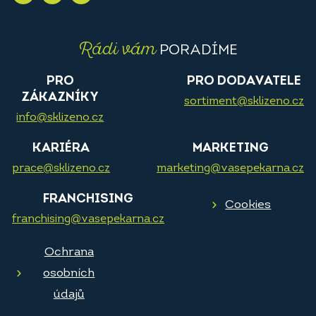
Rádi vám
PORADÍME
PRO
PRO DODAVATELE
ZÁKAZNÍKY
sortiment@sklizeno.cz
info@sklizeno.cz
KARIÉRA
MARKETING
prace@sklizeno.cz
marketing@vasepekarna.cz
FRANCHISING
Cookies
franchising@vasepekarna.cz
Ochrana
osobních
údajů