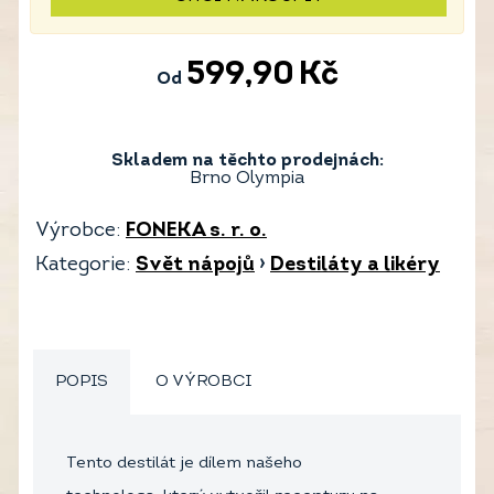
599,90
Kč
Od
Skladem na těchto prodejnách:
Brno Olympia
Výrobce:
FONEKA s. r. o.
Kategorie:
Svět nápojů
›
Destiláty a likéry
POPIS
O VÝROBCI
Tento destilát je dílem našeho