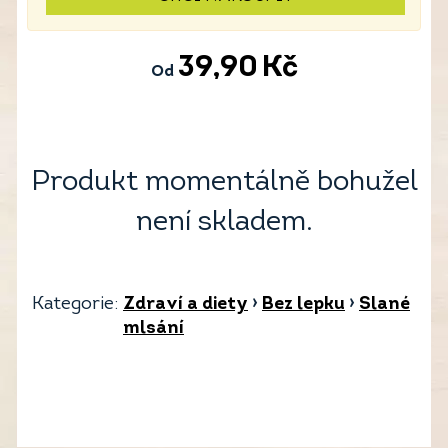
39,90
Kč
Od
Produkt momentálně bohužel
není skladem.
Kategorie:
Zdraví a diety
›
Bez lepku
›
Slané
mlsání