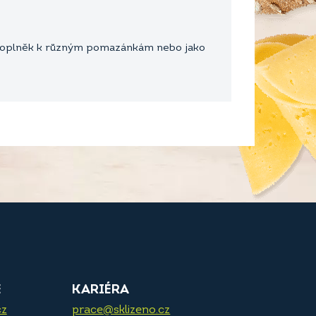
o doplněk k různým pomazánkám nebo jako
E
KARIÉRA
cz
prace@sklizeno.cz