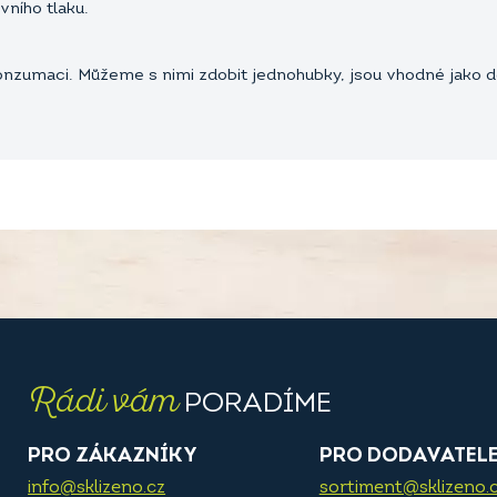
vního tlaku.
onzumaci. Můžeme s nimi zdobit jednohubky, jsou vhodné jak
Rádi vám
PORADÍME
PRO ZÁKAZNÍKY
PRO DODAVATEL
info@sklizeno.cz
sortiment@sklizeno.